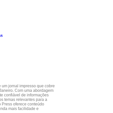
as
 e um jornal impresso que cobre
de Janeiro. Com uma abordagem
te confiável de informações
ros temas relevantes para a
o Press oferece conteúdo
inda mais facilidade e