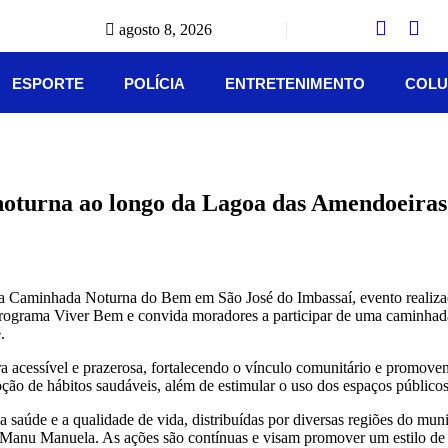
agosto 8, 2026
ESPORTE
POLÍCIA
ENTRETENIMENTO
COLU
noturna ao longo da Lagoa das Amendoeiras
eira Caminhada Noturna do Bem em São José do Imbassaí, evento realiza
programa Viver Bem e convida moradores a participar de uma caminhada 
.
eira acessível e prazerosa, fortalecendo o vínculo comunitário e promov
oção de hábitos saudáveis, além de estimular o uso dos espaços público
aúde e a qualidade de vida, distribuídas por diversas regiões do muni
 Manu Manuela. As ações são contínuas e visam promover um estilo de 