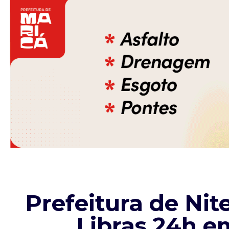
Niterói
Rio de Janeiro
GERAL
POLÍTICA
ESPORTE
POLÍCIA
ENTRETENIMENTO
COLUNAS
Prefeitura de Ni
Libras 24h e