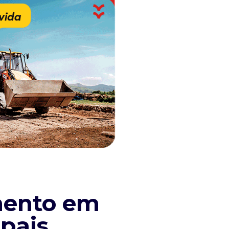
imento em
pais