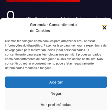
O
Jornal Rio Press é um portal de notícias e um jornal
Gerenciar Consentimento
impresso que cobre diversas notícias sobre a cidade do
de Cookies
Rio de Janeiro. Com uma abordagem abrangente e
atualizada, o jornal é uma fonte confiável de informações
Usamos tecnologias como cookies para armazenar e/ou acessar
sobre política, economia, cultura, entre outros temas
informações do dispositivo. Fazemos isso para melhorar a experiência de
relevantes para a população carioca. Além disso, o Jornal
navegação e para mostrar anúncios (não) personalizados. O
consentimento para essas tecnologias nos permitirá processar dados
Rio Press oferece conteúdo exclusivo em sua versão
como comportamento de navegação ou IDs exclusivos neste site. Não
online, trazendo ainda mais facilidade e comodidade para
consentir ou retirar o consentimento pode afetar negativamente
seus leitores.
determinados recursos e funções.
CNPJ: 43.699.442/0001-80
Aceitar
Negar
Ver preferências
© 2022, Agência Padan.
Todos os direitos reservados