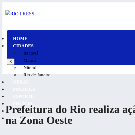
HOME
CIDADES
Itaboraí
Maricá
X
Niterói
Rio de Janeiro
GERAL
POLÍTICA
ESPORTE
POLÍCIA
Prefeitura do Rio realiza a
ENTRETENIMENTO
na Zona Oeste
COLUNAS