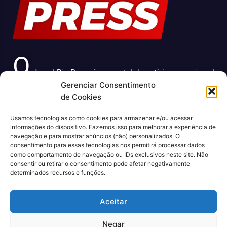
O
Jornal Rio Press é um portal de notícias e um jornal
Gerenciar Consentimento
impresso que cobre diversas notícias sobre a cidade do
de Cookies
Rio de Janeiro. Com uma abordagem abrangente e
atualizada, o jornal é uma fonte confiável de informações
Usamos tecnologias como cookies para armazenar e/ou acessar
sobre política, economia, cultura, entre outros temas
informações do dispositivo. Fazemos isso para melhorar a experiência de
relevantes para a população carioca. Além disso, o Jornal
navegação e para mostrar anúncios (não) personalizados. O
Rio Press oferece conteúdo exclusivo em sua versão
consentimento para essas tecnologias nos permitirá processar dados
como comportamento de navegação ou IDs exclusivos neste site. Não
online, trazendo ainda mais facilidade e comodidade para
consentir ou retirar o consentimento pode afetar negativamente
seus leitores.
determinados recursos e funções.
CNPJ: 43.699.442/0001-80
Aceitar
Negar