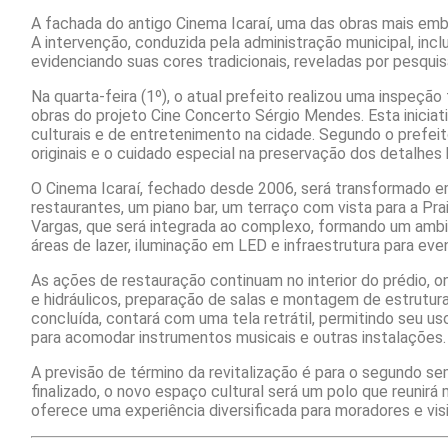
A fachada do antigo Cinema Icaraí, uma das obras mais emb
A intervenção, conduzida pela administração municipal, inc
evidenciando suas cores tradicionais, reveladas por pesquisa
Na quarta-feira (1º), o atual prefeito realizou uma inspeç
obras do projeto Cine Concerto Sérgio Mendes. Esta iniciat
culturais e de entretenimento na cidade. Segundo o prefeit
originais e o cuidado especial na preservação dos detalhes 
O Cinema Icaraí, fechado desde 2006, será transformado e
restaurantes, um piano bar, um terraço com vista para a Pra
Vargas, que será integrada ao complexo, formando um ambient
áreas de lazer, iluminação em LED e infraestrutura para even
As ações de restauração continuam no interior do prédio, 
e hidráulicos, preparação de salas e montagem de estrutura
concluída, contará com uma tela retrátil, permitindo seu 
para acomodar instrumentos musicais e outras instalações.
A previsão de término da revitalização é para o segundo 
finalizado, o novo espaço cultural será um polo que reunir
oferece uma experiência diversificada para moradores e vis