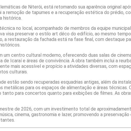
lemáticas de Niterói, está retomando sua aparência original ap
lui a remoção de tapumes e a recuperação estética do prédio, c
 histórica.
ão técnica no local, acompanhado de membros da equipe municipal
iva visa preservar o estilo art déco do edifício, ao mesmo tem
o, a restauração da fachada está na fase final, com destaque p
históricos.
m um centro cultural moderno, oferecendo duas salas de cinema
ia de Icaraí e áreas de convivência. A obra também inclui a reur
e mais acessível e propício a atividades diversas, com espaços 
tos culturais.
onde estão sendo recuperadas esquadrias antigas, além da insta
s metálicas para os espaços de alimentação e áreas técnicas. O
uso tanto para concertos quanto para exibições de filmes. As o
semestre de 2026, com um investimento total de aproximadament
á música, cinema, gastronomia e lazer, promovendo a preservação
itantes.