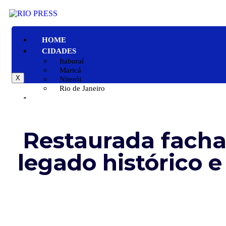
HOME
CIDADES
Itaboraí
Maricá
X
Niterói
Rio de Janeiro
GERAL
POLÍTICA
ESPORTE
Restaurada facha
POLÍCIA
ENTRETENIMENTO
legado histórico e
COLUNAS