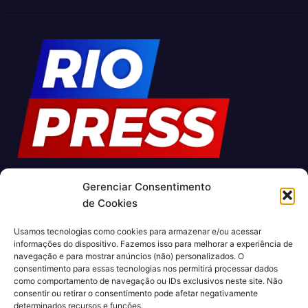
Gerenciar Consentimento
O Jornal Rio Press é um portal de notícias e um jornal
de Cookies
impresso que cobre diversas notícias sobre a cidade do Rio
de Janeiro. Com uma abordagem abrangente e atualizada, o
Usamos tecnologias como cookies para armazenar e/ou acessar
jornal é uma fonte confiável de informações sobre política,
informações do dispositivo. Fazemos isso para melhorar a experiência de
economia, cultura, entre outros temas relevantes para a
navegação e para mostrar anúncios (não) personalizados. O
população carioca. Além disso, o Jornal Rio Press oferece
consentimento para essas tecnologias nos permitirá processar dados
como comportamento de navegação ou IDs exclusivos neste site. Não
conteúdo exclusivo em sua versão online, trazendo ainda
consentir ou retirar o consentimento pode afetar negativamente
mais facilidade e comodidade para seus leitores.
determinados recursos e funções.