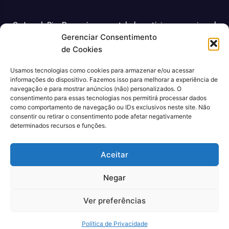
O Jornal Rio Press é um portal de notícias e um jornal
Gerenciar Consentimento
impresso que cobre diversas notícias sobre a cidade do
de Cookies
Rio de Janeiro. Com uma abordagem abrangente e
atualizada, o jornal é uma fonte confiável de informações
Usamos tecnologias como cookies para armazenar e/ou acessar
sobre política, economia, cultura, entre outros temas
informações do dispositivo. Fazemos isso para melhorar a experiência de
relevantes para a população carioca. Além disso, o Jornal
navegação e para mostrar anúncios (não) personalizados. O
Rio Press oferece conteúdo exclusivo em sua versão
consentimento para essas tecnologias nos permitirá processar dados
como comportamento de navegação ou IDs exclusivos neste site. Não
online, trazendo ainda mais facilidade e comodidade para
consentir ou retirar o consentimento pode afetar negativamente
seus leitores.
determinados recursos e funções.
CNPJ: 43.699.442/0001-80
Aceitar
Negar
Ver preferências
© 2022, Agência Padan.
Todos os direitos reservados
Política de Privacidade
Quem Somos
Contato