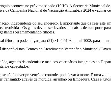
onçalo acontece no próximo sábado (19/10). A Secretaria Municipal de
tiva da Campanha Nacional de Vacinação Antirrábica 2024 é vacinar cer
ação, independente do seu endereço. É importante que os cães estejam 
s envolvidas. Os gatos devem ser levados em caixas de transporte para 
gestantes ou amamentando filhotes.
l (Nucam) podem ligar para (21) 3195-5198, ramal 1008, para a marcaç
á disponível nos Centros de Atendimento Veterinário Municipal (Cavem
saúde, agentes de endemias e médicos veterinários integrantes do Depa
tários capacitados.
e, se não houver prevenção e controle, pode levar à morte. É uma zoono
ser transmitido através de mordida, arranhão ou lambedura. Cães e gato