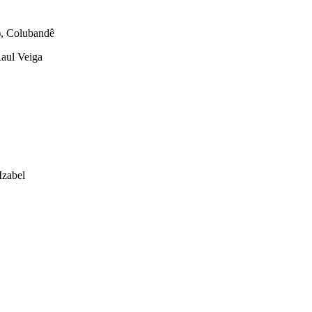
), Colubandê
Raul Veiga
Izabel