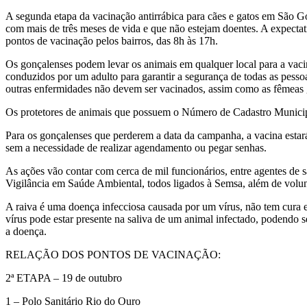
A segunda etapa da vacinação antirrábica para cães e gatos em São G
com mais de três meses de vida e que não estejam doentes. A expecta
pontos de vacinação pelos bairros, das 8h às 17h.
Os gonçalenses podem levar os animais em qualquer local para a vacin
conduzidos por um adulto para garantir a segurança de todas as pessoa
outras enfermidades não devem ser vacinados, assim como as fêmeas 
Os protetores de animais que possuem o Número de Cadastro Municipa
Para os gonçalenses que perderem a data da campanha, a vacina estar
sem a necessidade de realizar agendamento ou pegar senhas.
As ações vão contar com cerca de mil funcionários, entre agentes de 
Vigilância em Saúde Ambiental, todos ligados à Semsa, além de volun
A raiva é uma doença infecciosa causada por um vírus, não tem cura 
vírus pode estar presente na saliva de um animal infectado, podendo 
a doença.
RELAÇÃO DOS PONTOS DE VACINAÇÃO:
2ª ETAPA – 19 de outubro
1 – Polo Sanitário Rio do Ouro