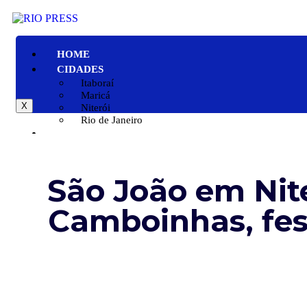
HOME
CIDADES
Itaboraí
Maricá
X
Niterói
Rio de Janeiro
GERAL
POLÍTICA
ESPORTE
São João em Nit
POLÍCIA
ENTRETENIMENTO
Camboinhas, fest
COLUNAS