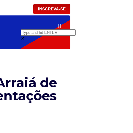
INSCREVA-SE
✕
rraiá de
mentações