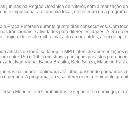
stas juninas na Região Oceânica de Niterói, com a realização d
ssoas e impulsionar a economia local, oferecendo uma programa
 a Praça Petersen durante quatro dias consecutivos. Com foco 
has tradicionais e atividades para diferentes idades. Além do 
do canjica, doces de milho, maçã do amor, caldos, além de opçõ
do artistas de forró, sertanejo e MPB, além de apresentações d
iam entre 15h e 16h, com shows principais previstos para ocorre
uzarte, Ivan Viana, Banda Brasília, Beto Souza, Maurício Para
uninas na cidade continuará até julho, passando por bairros c
do o período. A programação visa oferecer entretenimento gratuit
Petersen Mendes, em Camboinhas, e segue até o domingo, dia 7