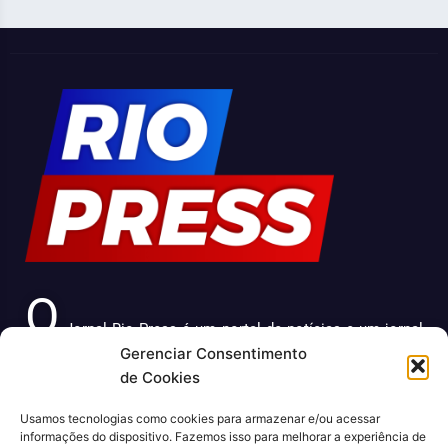
O
Jornal Rio Press é um portal de notícias e um jornal
Gerenciar Consentimento
impresso que cobre diversas notícias sobre a cidade do
de Cookies
Rio de Janeiro. Com uma abordagem abrangente e
atualizada, o jornal é uma fonte confiável de informações
Usamos tecnologias como cookies para armazenar e/ou acessar
sobre política, economia, cultura, entre outros temas
informações do dispositivo. Fazemos isso para melhorar a experiência de