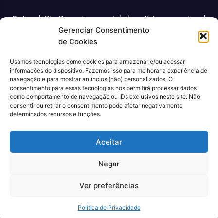
O Jornal Rio Press é um portal de notícias e um jornal
Gerenciar Consentimento
impresso que cobre diversas notícias sobre a cidade do
de Cookies
Rio de Janeiro. Com uma abordagem abrangente e
atualizada, o jornal é uma fonte confiável de informações
Usamos tecnologias como cookies para armazenar e/ou acessar
sobre política, economia, cultura, entre outros temas
informações do dispositivo. Fazemos isso para melhorar a experiência de
relevantes para a população carioca. Além disso, o Jornal
navegação e para mostrar anúncios (não) personalizados. O
Rio Press oferece conteúdo exclusivo em sua versão
consentimento para essas tecnologias nos permitirá processar dados
como comportamento de navegação ou IDs exclusivos neste site. Não
online, trazendo ainda mais facilidade e comodidade para
consentir ou retirar o consentimento pode afetar negativamente
seus leitores.
determinados recursos e funções.
CNPJ: 43.699.442/0001-80
Aceitar
Negar
Ver preferências
© 2022, Agência Padan.
Todos os direitos reservados
Política de Privacidade
Quem Somos
Contato