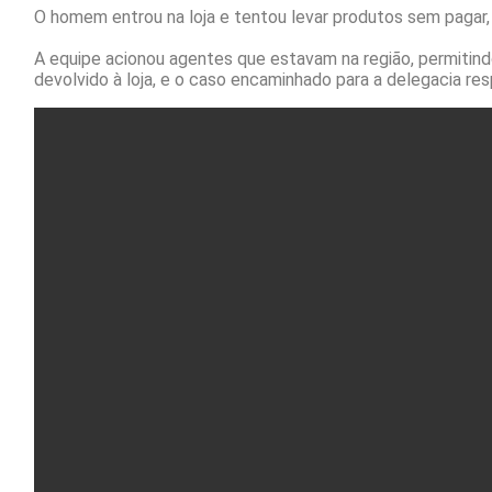
O homem entrou na loja e tentou levar produtos sem pagar, m
A equipe acionou agentes que estavam na região, permitindo
devolvido à loja, e o caso encaminhado para a delegacia re