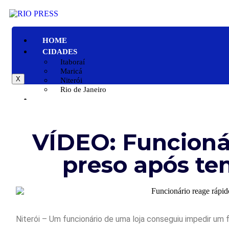
HOME
CIDADES
Itaboraí
Maricá
X
Niterói
Rio de Janeiro
GERAL
POLÍTICA
ESPORTE
VÍDEO: Funcionár
POLÍCIA
ENTRETENIMENTO
preso após ten
COLUNAS
Niterói – Um funcionário de uma loja conseguiu impedir um 