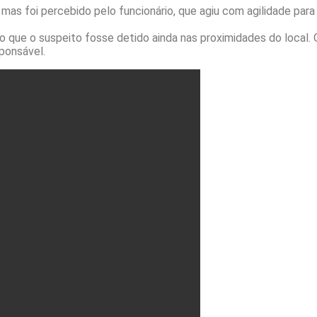
as foi percebido pelo funcionário, que agiu com agilidade para 
 que o suspeito fosse detido ainda nas proximidades do local. 
sponsável.