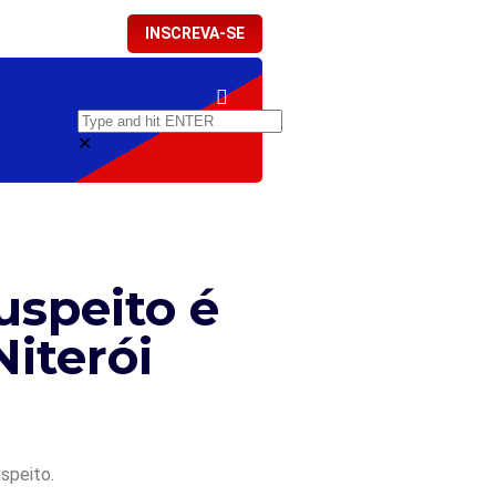
INSCREVA-SE
✕
uspeito é
Niterói
speito.