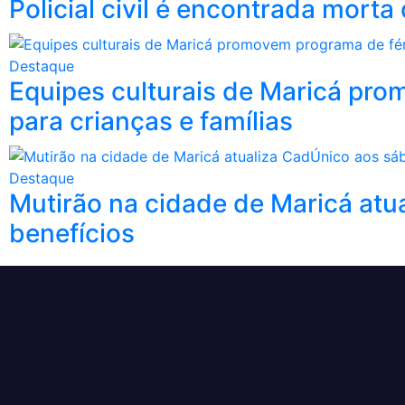
Policial civil é encontrada mort
Destaque
Equipes culturais de Maricá pro
para crianças e famílias
Destaque
Mutirão na cidade de Maricá atu
benefícios