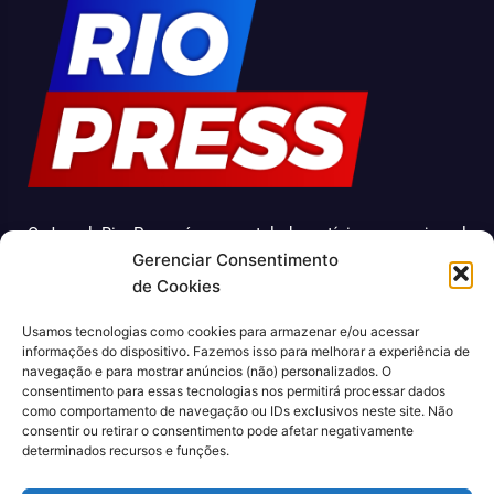
O Jornal Rio Press é um portal de notícias e um jornal
Gerenciar Consentimento
impresso que cobre diversas notícias sobre a cidade do
de Cookies
Rio de Janeiro. Com uma abordagem abrangente e
atualizada, o jornal é uma fonte confiável de informações
Usamos tecnologias como cookies para armazenar e/ou acessar
sobre política, economia, cultura, entre outros temas
informações do dispositivo. Fazemos isso para melhorar a experiência de
relevantes para a população carioca. Além disso, o Jornal
navegação e para mostrar anúncios (não) personalizados. O
consentimento para essas tecnologias nos permitirá processar dados
Rio Press oferece conteúdo exclusivo em sua versão
como comportamento de navegação ou IDs exclusivos neste site. Não
online, trazendo ainda mais facilidade e comodidade para
consentir ou retirar o consentimento pode afetar negativamente
seus leitores.
determinados recursos e funções.