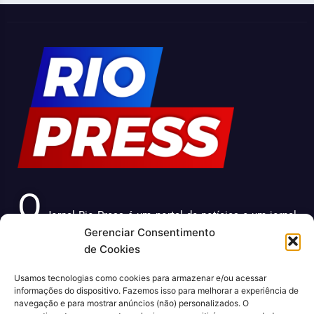
O
Jornal Rio Press é um portal de notícias e um jornal
Gerenciar Consentimento
impresso que cobre diversas notícias sobre a cidade do
de Cookies
Rio de Janeiro. Com uma abordagem abrangente e
atualizada, o jornal é uma fonte confiável de informações
Usamos tecnologias como cookies para armazenar e/ou acessar
sobre política, economia, cultura, entre outros temas
informações do dispositivo. Fazemos isso para melhorar a experiência de
relevantes para a população carioca. Além disso, o Jornal
navegação e para mostrar anúncios (não) personalizados. O