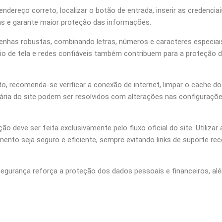
dereço correto, localizar o botão de entrada, inserir as credenciai
has e garante maior proteção das informações.
 senhas robustas, combinando letras, números e caracteres especiai
io de tela e redes confiáveis também contribuem para a proteção d
o, recomenda-se verificar a conexão de internet, limpar o cache d
ária do site podem ser resolvidos com alterações nas configuraçõ
 deve ser feita exclusivamente pelo fluxo oficial do site. Utilizar
ento seja seguro e eficiente, sempre evitando links de suporte r
gurança reforça a proteção dos dados pessoais e financeiros, além 