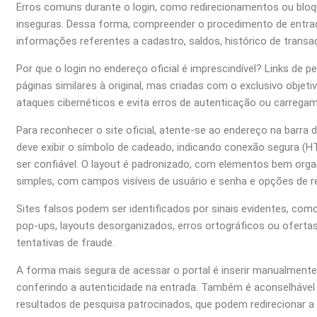
Erros comuns durante o login, como redirecionamentos ou bloq
inseguras. Dessa forma, compreender o procedimento de entrada
informações referentes a cadastro, saldos, histórico de transa
Por que o login no endereço oficial é imprescindível? Links d
páginas similares à original, mas criadas com o exclusivo objetiv
ataques cibernéticos e evita erros de autenticação ou carreg
Para reconhecer o site oficial, atente-se ao endereço na barra
deve exibir o símbolo de cadeado, indicando conexão segura (
ser confiável. O layout é padronizado, com elementos bem orga
simples, com campos visíveis de usuário e senha e opções de r
Sites falsos podem ser identificados por sinais evidentes, co
pop-ups, layouts desorganizados, erros ortográficos ou oferta
tentativas de fraude.
A forma mais segura de acessar o portal é inserir manualment
conferindo a autenticidade na entrada. Também é aconselhável ut
resultados de pesquisa patrocinados, que podem redirecionar a 