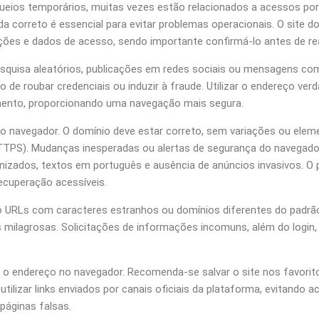
ueios temporários, muitas vezes estão relacionados a acessos por
 correto é essencial para evitar problemas operacionais. O site d
ções e dados de acesso, sendo importante confirmá-lo antes de reali
e pesquisa aleatórios, publicações em redes sociais ou mensagens 
o de roubar credenciais ou induzir à fraude. Utilizar o endereço ver
amento, proporcionando uma navegação mais segura.
 do navegador. O domínio deve estar correto, sem variações ou elem
HTTPS). Mudanças inesperadas ou alertas de segurança do navegado
nizados, textos em português e ausência de anúncios invasivos. O 
ecuperação acessíveis.
mo URLs com caracteres estranhos ou domínios diferentes do padrão 
s milagrosas. Solicitações de informações incomuns, além do login
e o endereço no navegador. Recomenda-se salvar o site nos favori
ilizar links enviados por canais oficiais da plataforma, evitando 
páginas falsas.