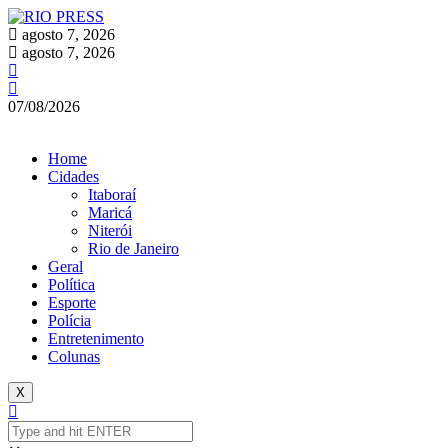
agosto 7, 2026
agosto 7, 2026
07/08/2026
Inscreva-se
Home
Cidades
Itaboraí
Maricá
Niterói
Rio de Janeiro
Geral
Política
Esporte
Polícia
Entretenimento
Colunas
X