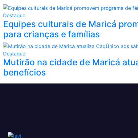
Destaque
Equipes culturais de Maricá pro
para crianças e famílias
Destaque
Mutirão na cidade de Maricá atu
benefícios