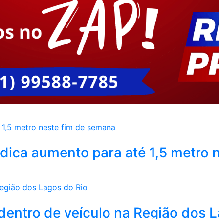
dica aumento para até 1,5 metro n
a dentro de veículo na Região dos 