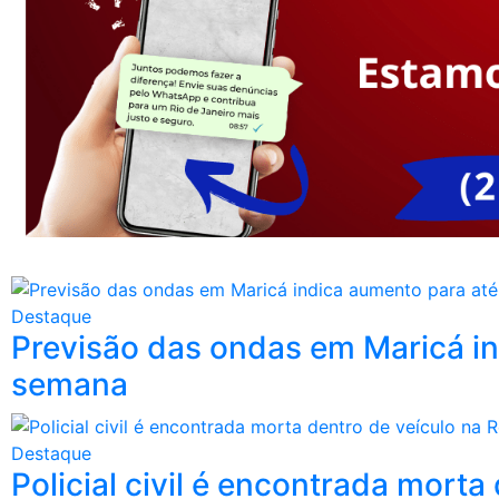
Destaque
Previsão das ondas em Maricá in
semana
Destaque
Policial civil é encontrada mort