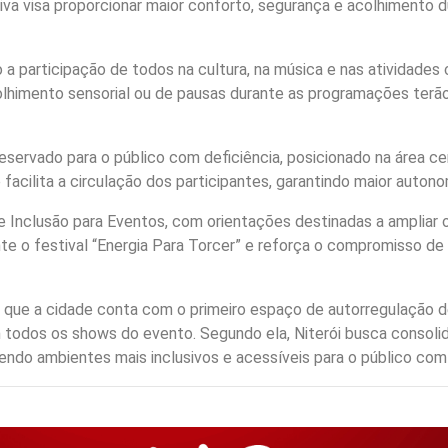
va visa proporcionar maior conforto, segurança e acolhimento d
 a participação de todos na cultura, na música e nas atividades 
lhimento sensorial ou de pausas durante as programações terão
servado para o público com deficiência, posicionado na área cent
facilita a circulação dos participantes, garantindo maior autono
 e Inclusão para Eventos, com orientações destinadas a ampliar 
e o festival “Energia Para Torcer” e reforça o compromisso de
u que a cidade conta com o primeiro espaço de autorregulação
m todos os shows do evento. Segundo ela, Niterói busca consoli
ndo ambientes mais inclusivos e acessíveis para o público com 