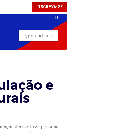
INSCREVA-SE
ulação e
urais
egulação dedicado às pessoas