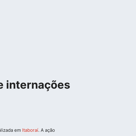
de internações
alizada em
Itaboraí
. A ação