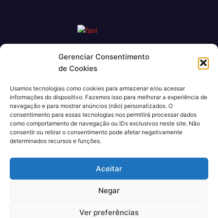
Gerenciar Consentimento
O Jornal Rio Press é um portal de notícias e um jornal
de Cookies
impresso que cobre diversas notícias sobre a cidade do Rio
de Janeiro. Com uma abordagem abrangente e atualizada, o
Usamos tecnologias como cookies para armazenar e/ou acessar
jornal é uma fonte confiável de informações sobre política,
informações do dispositivo. Fazemos isso para melhorar a experiência de
economia, cultura, entre outros temas relevantes para a
navegação e para mostrar anúncios (não) personalizados. O
população carioca. Além disso, o Jornal Rio Press oferece
consentimento para essas tecnologias nos permitirá processar dados
como comportamento de navegação ou IDs exclusivos neste site. Não
conteúdo exclusivo em sua versão online, trazendo ainda
consentir ou retirar o consentimento pode afetar negativamente
mais facilidade e comodidade para seus leitores.
determinados recursos e funções.
CNPJ: 43.699.442/0001-80
Aceitar
Negar
Ver preferências
© 2022, Agência Padan.
Todos os direitos reservados