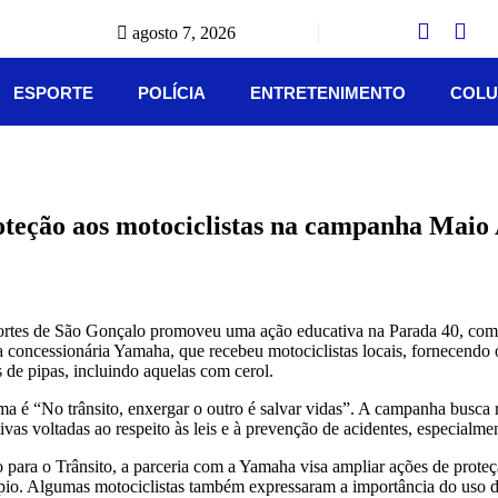
agosto 7, 2026
ESPORTE
POLÍCIA
ENTRETENIMENTO
COLU
roteção aos motociclistas na campanha Mai
sportes de São Gonçalo promoveu uma ação educativa na Parada 40, com 
a concessionária Yamaha, que recebeu motociclistas locais, fornecendo
s de pipas, incluindo aquelas com cerol.
 é “No trânsito, enxergar o outro é salvar vidas”. A campanha busca r
as voltadas ao respeito às leis e à prevenção de acidentes, especialme
ra o Trânsito, a parceria com a Yamaha visa ampliar ações de proteçã
cípio. Algumas motociclistas também expressaram a importância do uso d