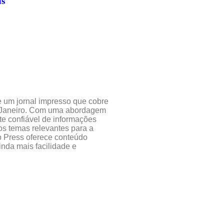
as
 e um jornal impresso que cobre
de Janeiro. Com uma abordagem
te confiável de informações
ros temas relevantes para a
o Press oferece conteúdo
inda mais facilidade e